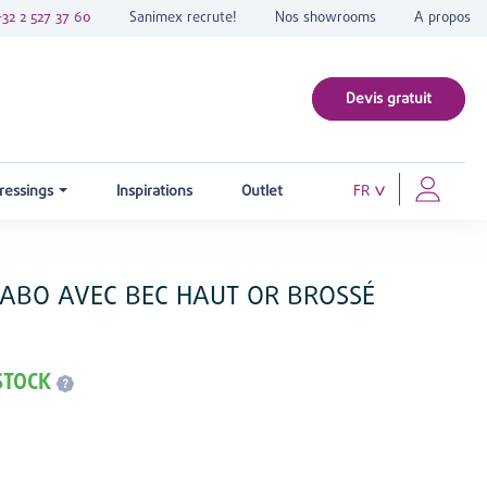
+32 2 527 37 60
Sanimex recrute!
Nos showrooms
A propos
Devis gratuit
ressings
Inspirations
Outlet
FR
VABO AVEC BEC HAUT OR BROSSÉ
STOCK