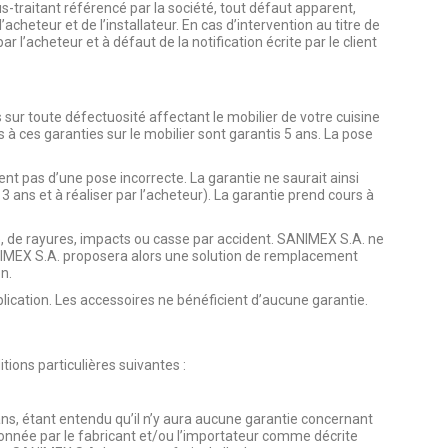
-traitant référencé par la société, tout défaut apparent,
acheteur et de l’installateur. En cas d’intervention au titre de
 l’acheteur et à défaut de la notification écrite par le client
 sur toute défectuosité affectant le mobilier de votre cuisine
 à ces garanties sur le mobilier sont garantis 5 ans. La pose
ent pas d’une pose incorrecte. La garantie ne saurait ainsi
 ans et à réaliser par l’acheteur). La garantie prend cours à
té, de rayures, impacts ou casse par accident. SANIMEX S.A. ne
ANIMEX S.A. proposera alors une solution de remplacement
n.
plication. Les accessoires ne bénéficient d’aucune garantie.
ions particulières suivantes :
ns, étant entendu qu’il n’y aura aucune garantie concernant
onnée par le fabricant et/ou l’importateur comme décrite