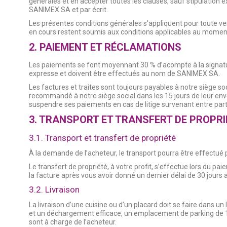
générales et en accepter toutes les clauses, sauf stipulation e
SANIMEX SA et par écrit.
Les présentes conditions générales s’appliquent pour toute ve
en cours restent soumis aux conditions applicables au moment
2. PAIEMENT ET RÉCLAMATIONS
Les paiements se font moyennant 30 % d’acompte à la signature
expresse et doivent être effectués au nom de SANIMEX SA.
Les factures et traites sont toujours payables à notre siège s
recommandé à notre siège social dans les 15 jours de leur en
suspendre ses paiements en cas de litige survenant entre par
3. TRANSPORT ET TRANSFERT DE PROPRI
3.1. Transport et transfert de propriété
À la demande de l’acheteur, le transport pourra être effectué p
Le transfert de propriété, à votre profit, s’effectue lors du p
la facture après vous avoir donné un dernier délai de 30 jours
3.2. Livraison
La livraison d’une cuisine ou d’un placard doit se faire dans un 
et un déchargement efficace, un emplacement de parking de 15 
sont à charge de l’acheteur.