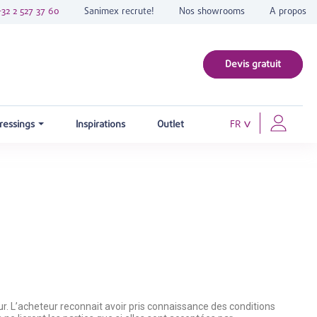
+32 2 527 37 60
Sanimex recrute!
Nos showrooms
A propos
Devis gratuit
ressings
Inspirations
Outlet
FR
. L’acheteur reconnait avoir pris connaissance des conditions