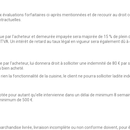
x évaluations forfaitaires ci-après mentionnées et de recourir au dro
ntractuelles.
ue par l’acheteur et demeurée impayée sera majorée de 15 % de plein dr
TVA. Un intérêt de retard au taux légal en vigueur sera également dû à c
par l’acheteur, lui donnera droit à solliciter une indemnité de 80 € par s
u bien acheté.
la fonctionnalité de la cuisine, le client ne pourra solliciter ladite in
ptée pour autant qu’elle intervienne dans un délai de minimum 8 sem
 minimum de 500 €.
chandise livrée, livraison incomplète ou non conforme doivent, pour êt