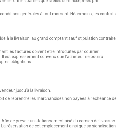
ne lieront les parties que si elles sont acceptées par
s conditions générales à tout moment. Néanmoins, les contrats
e à la livraison, au grand comptant sauf stipulation contraire
nt les factures doivent être introduites par courrier
. Il est expressément convenu que l’acheteur ne pourra
pres obligations.
endeur jusqu’à la livraison.
e droit de reprendre les marchandises non payées à l’échéance de
vol. Afin de prévoir un stationnement aisé du camion de livraison
. La réservation de cet emplacement ainsi que sa signalisation