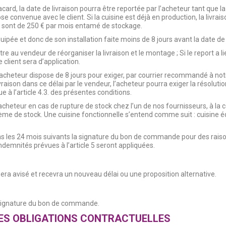
ard, la date de livraison pourra être reportée par l’acheteur tant que
onvenue avec le client. Si la cuisine est déjà en production, la livraiso
is sont de 250 € par mois entamé de stockage.
pée et donc de son installation faite moins de 8 jours avant la date de 
e au vendeur de réorganiser la livraison et le montage ; Si le report a l
client sera d’application.
l’acheteur dispose de 8 jours pour exiger, par courrier recommandé à notr
aison dans ce délai par le vendeur, l’acheteur pourra exiger la résoluti
ue à l’article 4.3. des présentes conditions.
heteur en cas de rupture de stock chez l’un de nos fournisseurs, à la co
lème de stock. Une cuisine fonctionnelle s’entend comme suit : cuisine é
ans les 24 mois suivants la signature du bon de commande pour des raiso
ndemnités prévues à l’article 5 seront appliquées.
sera avisé et recevra un nouveau délai ou une proposition alternative.
a signature du bon de commande.
DES OBLIGATIONS CONTRACTUELLES