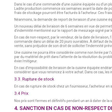
Dans le cas d’une commande d’une cuisine équipée ou d’un plac
Ladite production commence six semaines avant la date de pose c
frais de stockage pourront être facturés à l’acheteur. Ces fra
Néanmoins, la demande de report de livraison d’une cuisine équi
Un nouveau délai de livraison de 6 semaines en vue de permettr
d’indemnité mentionné sur le rapport de mesurage signé par le 
En cas de non-respect, par le vendeur, de la date de livraison, 
commande dans un délai de 20 jours ouvrables. À défaut de livr
vente, sans préjudice de son droit de solliciter l’indemnité prév
Une cuisine ne pourra être considérée comme non livrée par l’ac
par du matériel de prêt dans l’attente de la résolution du prob
évier/mitigeur.
En cas d’impossibilité de livraison de la cuisine équipée endé
considérer que vous renoncez à votre achat. Dans ce cas, les i
3.3. Rupture de stock
En cas de rupture de stock chez un fournisseur, l’acheteur en 
3.4 Prix
Nos prix sont fermes et définitifs pendant un an à dater de l
4. SANCTION EN CAS DE NON-RESPECT 