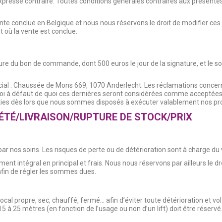
xpresse contraire. Toutes conditions générales contraires aux présentes 
nte conclue en Belgique et nous nous réservons le droit de modifier ce
 où la vente est conclue.
 du bon de commande, dont 500 euros le jour de la signature, et le sold
ocial : Chaussée de Mons 669, 1070 Anderlecht. Les réclamations concerna
voi à défaut de quoi ces dernières seront considérées comme acceptées
ties dès lors que nous sommes disposés à exécuter valablement nos pro
ÉTÉ/LIVRAISON/RUPTURE DE STOCK/PRIX
ar nos soins. Les risques de perte ou de détérioration sont à charge du v
aiement intégral en principal et frais. Nous nous réservons par ailleurs l
 afin de régler les sommes dues.
local propre, sec, chauffé, fermé... afin d’éviter toute détérioration et 
à 25 mètres (en fonction de l’usage ou non d’un lift) doit être réservé