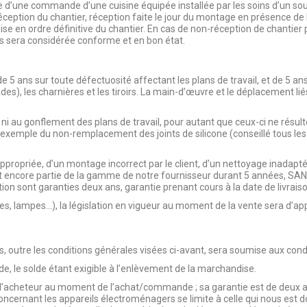
 d’une commande d’une cuisine équipée installée par les soins d’un sous
éception du chantier, réception faite le jour du montage en présence de l’
se en ordre définitive du chantier. En cas de non-réception de chantier par
es sera considérée conforme et en bon état.
5 ans sur toute défectuosité affectant les plans de travail, et de 5 ans
es), les charnières et les tiroirs. La main-d’œuvre et le déplacement liés
 ni au gonflement des plans de travail, pour autant que ceux-ci ne résult
exemple du non-remplacement des joints de silicone (conseillé tous les 3
inappropriée, d’un montage incorrect par le client, d’un nettoyage inadap
nt encore partie de la gamme de notre fournisseur durant 5 années, S
tion sont garanties deux ans, garantie prenant cours à la date de livraiso
s, lampes...), la législation en vigueur au moment de la vente sera d’ap
 outre les conditions générales visées ci-avant, sera soumise aux condit
e, le solde étant exigible à l’enlèvement de la marchandise.
r l’acheteur au moment de l’achat/commande ; sa garantie est de deux a
cernant les appareils électroménagers se limite à celle qui nous est d