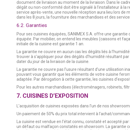
document de livraison au moment de la livraison. Dans le cadre
dégât ou non-conformité doit être signalé à l’installateur à la r
service après-vente, une nouvelle réception aura lieu lors de mi
dans les 8 jours, la fourniture des marchandises et des servic
6.2. Garanties
Pour ses cuisines équipées, SANIMEX S.A. offre une garantie de 
équipée. Par mobilier, on entend les meubles (caissons et façad
initiale de la cuisine est garantie 1 an.
La garantie ne couvre en aucun cas les dégâts liés à l’humidité
trouver à s’appliquer pour des dégâts d’humidité résultant par 
dater du jour de la livraison de la cuisine.
La garantie ne couvre pas l’usure résultant d’une utilisation 
pouvant vous garantir que les éléments de votre cuisine fero
adaptée. Par dérogation à cette garantie, les cuisines d’exposi
Pour les autres marchandises (électroménagers, robinets, filtre
7. CUISINES D’EXPOSITION
L’acquisition de cuisines exposées dans l’un de nos showrooms,
Un paiement de 50% du prix total intervient à l’achat/command
La cuisine est vendue en l’état connu, constaté et accepté pa
un défaut ou malfaçon constatés en showroom. La garantie con