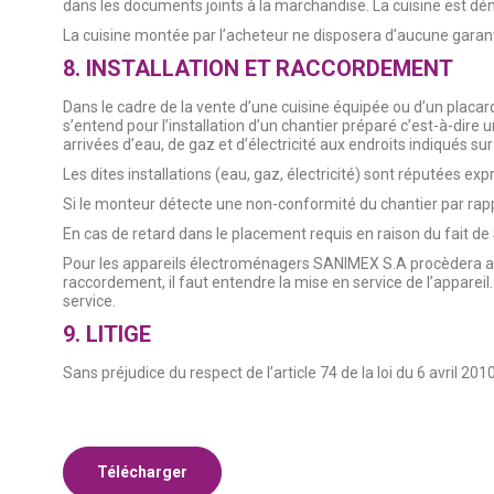
dans les documents joints à la marchandise. La cuisine est dé
La cuisine montée par l’acheteur ne disposera d’aucune garanti
8. INSTALLATION ET RACCORDEMENT
Dans le cadre de la vente d’une cuisine équipée ou d’un placar
s’entend pour l’installation d’un chantier préparé c’est-à-dire 
arrivées d’eau, de gaz et d’électricité aux endroits indiqués s
Les dites installations (eau, gaz, électricité) sont réputées 
Si le monteur détecte une non-conformité du chantier par rappor
En cas de retard dans le placement requis en raison du fait de S
Pour les appareils électroménagers SANIMEX S.A procèdera au 
raccordement, il faut entendre la mise en service de l’apparei
service.
9. LITIGE
Sans préjudice du respect de l’article 74 de la loi du 6 avril 
Télécharger