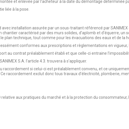
montée et enlevée par l’acheteur à la date du démontage déterminée par
e liée à la pose.
d avec installation assurée par un sous-traitant référencé par SANIMEX S
un chantier caractérisé par des murs solides, d’aplomb et d’équerre, un s
ur le plan technique, tout comme pour les évacuations des eaux et de la h
expressément conformes aux prescriptions et règlementations en vigueur,
t au contrat préalablement établi et que celle-ci entraine l’impossibilit
ANIMEX S.A. l’article 4.3. trouvera à s’appliquer.
raccordement si celui-ci est préalablement convenu, et ce uniquement 
l. Ce raccordement exclut donc tous travaux d’électricité, plomberie, me
2010 relative aux pratiques du marché et à la protection du consommateur