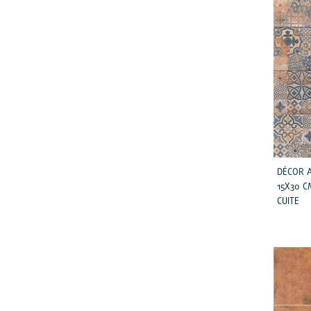
Marron
Multicouleur
Noir
Notte
Ocean
Ocre
Paradise
DÉCOR 
15X30 C
Perle
CUITE
Reflects
Rouge
Terre
Turquoise