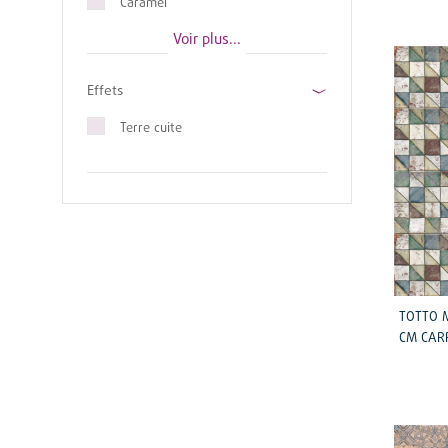
Caramel
Voir plus...
Carmine
Choco noir
Effets
Crème
Terre cuite
Émeraude
Forest
Grain
Gris
Ice
TOTTO M
CM CARR
Kale
Mare
Marine