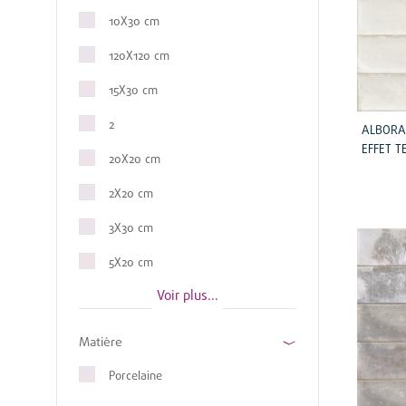
10X30 cm
120X120 cm
15X30 cm
2
ALBORA
EFFET T
20X20 cm
2X20 cm
3X30 cm
5X20 cm
Voir plus...
5X30 cm
Matière
Porcelaine