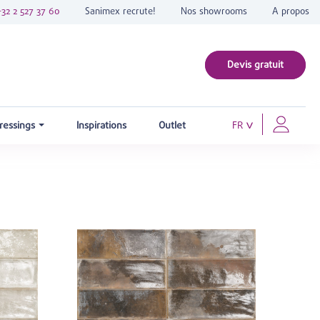
+32 2 527 37 60
Sanimex recrute!
Nos showrooms
A propos
Devis gratuit
ressings
Inspirations
Outlet
FR