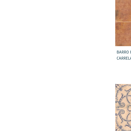
Vert
Violet
BARRO 
CARRELA