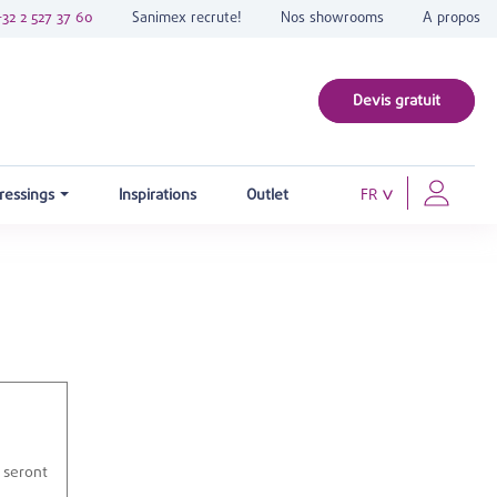
+32 2 527 37 60
Sanimex recrute!
Nos showrooms
A propos
Devis gratuit
ressings
Inspirations
Outlet
FR
s seront