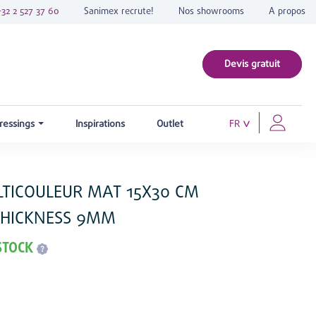
+32 2 527 37 60
Sanimex recrute!
Nos showrooms
A propos
Devis gratuit
ressings
Inspirations
Outlet
FR
TICOULEUR MAT 15X30 CM
THICKNESS 9MM
STOCK